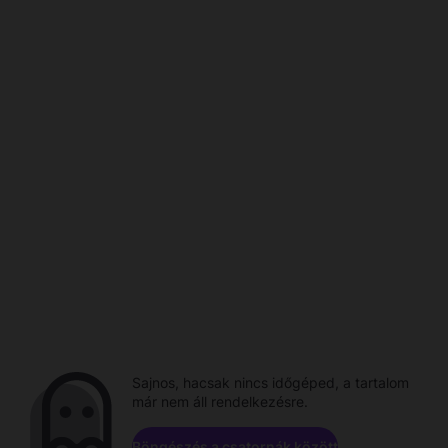
Sajnos, hacsak nincs időgéped, a tartalom
már nem áll rendelkezésre.
Böngészés a csatornák között