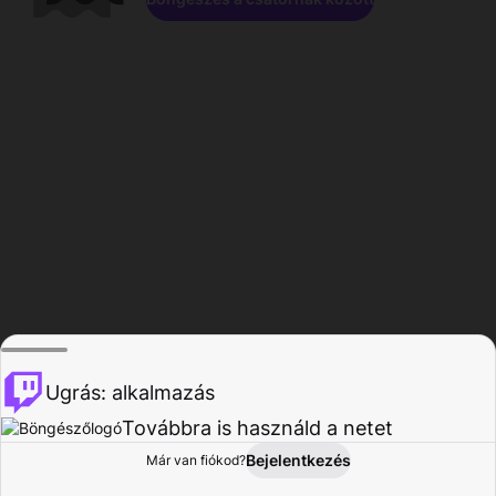
Ugrás: alkalmazás
Továbbra is használd a netet
Bejelentkezés
Már van fiókod?
Főoldal
Böngészés
Tevékenység
Profil