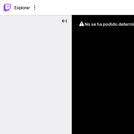
⌥
P
Explorar
No se ha podido determin