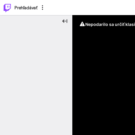
..
⌥
P
Prehľadávať
Nepodarilo sa určiť klas