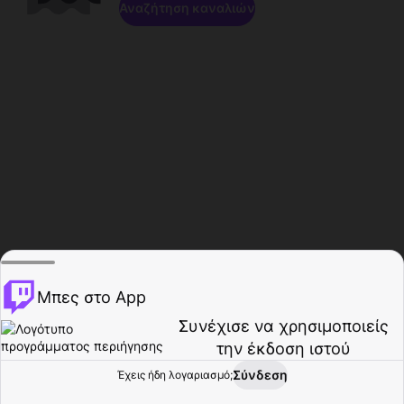
Αναζήτηση καναλιών
Μπες στο App
Συνέχισε να χρησιμοποιείς
την έκδοση ιστού
Σύνδεση
Έχεις ήδη λογαριασμό;
Αρχική σελίδα
Περιήγηση
Δραστηριότητα
Προφίλ