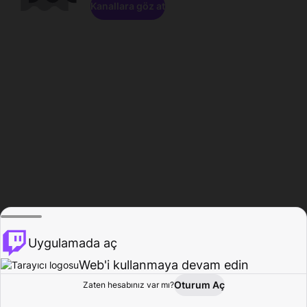
Kanallara göz at
Uygulamada aç
Web'i kullanmaya devam edin
Oturum Aç
Zaten hesabınız var mı?
Ana Sayfa
Gözat
Aktivite
Profil