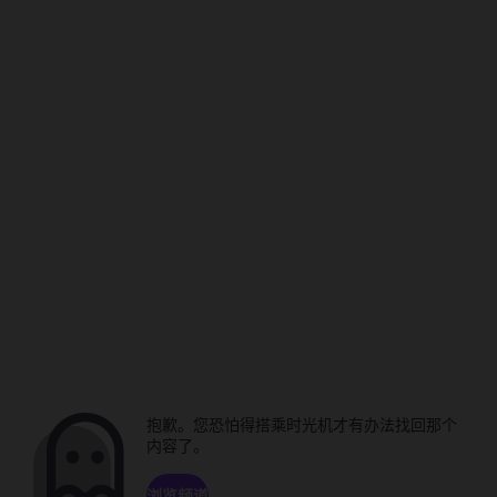
抱歉。您恐怕得搭乘时光机才有办法找回那个
内容了。
浏览频道