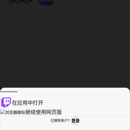
在应用中打开
继续使用网页版
登录
已拥有账户？
主页
浏览
活动纪录
个人资料