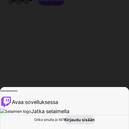
Avaa sovelluksessa
Jatka selaimella
Kirjaudu sisään
Onko sinulla jo tili?
Koti
Selaa
Toiminta
Profiili