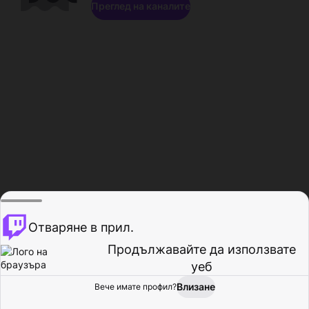
Преглед на каналите
Отваряне в прил.
Продължавайте да използвате
уеб
Влизане
Вече имате профил?
Начало
Преглед
Активност
Профил