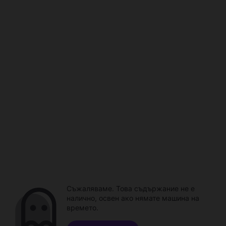
Съжаляваме. Това съдържание не е
налично, освен ако нямате машина на
времето.