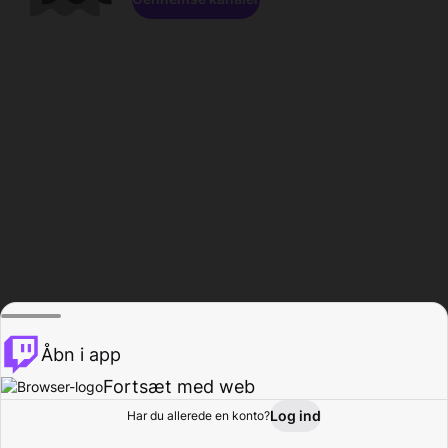
Åbn i app
Fortsæt med web
Log ind
Har du allerede en konto?
Hjem
Gennemse
Aktivitet
Profil