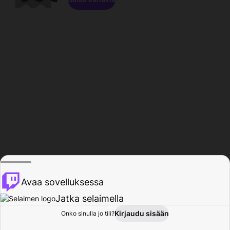
Avaa sovelluksessa
Jatka selaimella
Kirjaudu sisään
Onko sinulla jo tili?
Koti
Selaa
Toiminta
Profiili