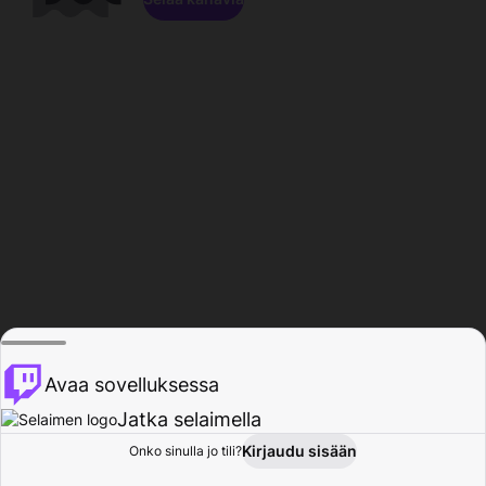
Avaa sovelluksessa
Jatka selaimella
Kirjaudu sisään
Onko sinulla jo tili?
Koti
Selaa
Toiminta
Profiili