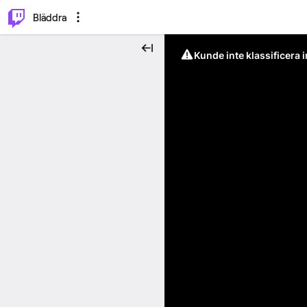
⌥
P
Bläddra
Kunde inte klassificera 