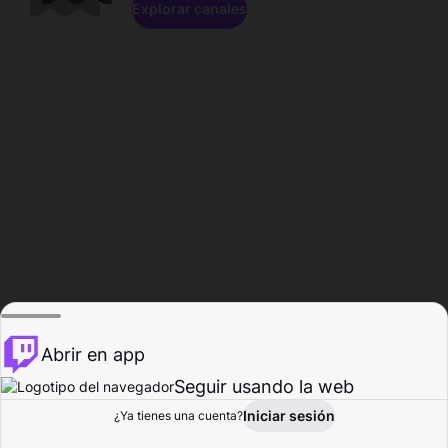
Explorar canales
Abrir en app
Seguir usando la web
Iniciar sesión
Página del
¿Ya tienes una cuenta?
Explorar
Actividad
Perfil
Creador