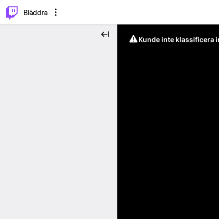
⌥
P
Bläddra
Kunde inte klassificera 