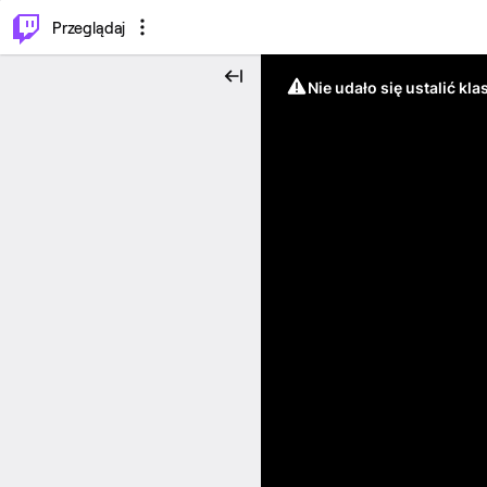
…
⌥
P
Przeglądaj
Nie udało się ustalić klas