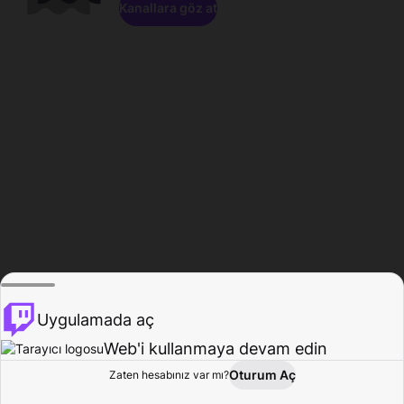
Kanallara göz at
Uygulamada aç
Web'i kullanmaya devam edin
Oturum Aç
Zaten hesabınız var mı?
Ana Sayfa
Gözat
Aktivite
Profil