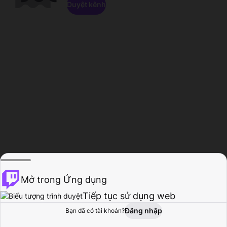
Duyệt kênh
Mở trong Ứng dụng
Tiếp tục sử dụng web
Đăng nhập
Bạn đã có tài khoản?
Trang chủ
Duyệt
Hoạt động
Hồ sơ