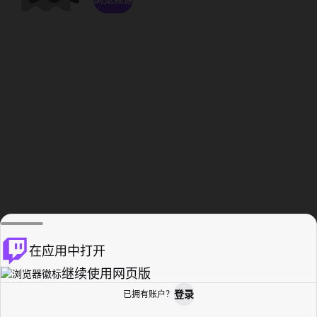
在应用中打开
继续使用网页版
登录
已拥有账户？
主页
浏览
活动纪录
个人资料