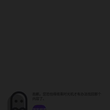
抱歉。您恐怕得搭乘时光机才有办法找回那个
内容了。
浏览频道