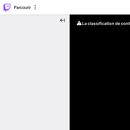
⌥
P
Parcourir
La classification de con