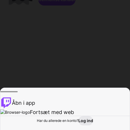
Åbn i app
Fortsæt med web
Log ind
Har du allerede en konto?
Hjem
Gennemse
Aktivitet
Profil