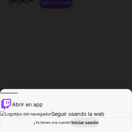
Explorar canales
Abrir en app
Seguir usando la web
Iniciar sesión
Página del
¿Ya tienes una cuenta?
Explorar
Actividad
Perfil
Creador