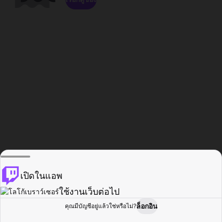
เปิดในแอพ
ใช้งานเว็บต่อไป
ล็อกอิน
คุณมีบัญชีอยู่แล้วใช่หรือไม่?
หน้าแรก
เรียกดู
กิจกรรม
โปรไฟล์