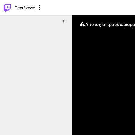
..
⌥
P
Περιήγηση
Αποτυχία προσδιορισμο