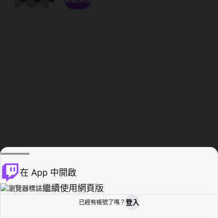
在 App 中開啟
繼續使用網頁版
登入
已經有帳號了嗎？
創作者基地
瀏覽
活動紀錄
個人檔案