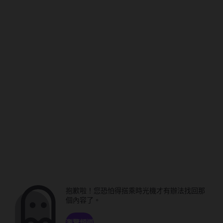
抱歉啦！您恐怕得搭乘時光機才有辦法找回那
個內容了。
瀏覽頻道