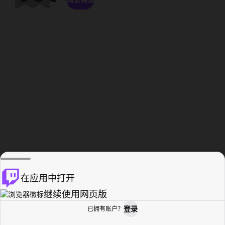
在应用中打开
继续使用网页版
登录
已拥有账户？
主页
浏览
活动纪录
个人资料