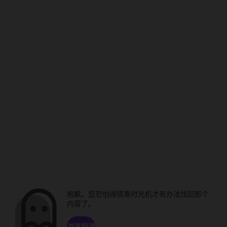
抱歉。您恐怕得搭乘时光机才有办法找回那个
内容了。
浏览频道