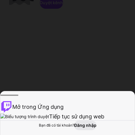
Duyệt kênh
Mở trong Ứng dụng
Tiếp tục sử dụng web
Đăng nhập
Bạn đã có tài khoản?
Trang chủ
Duyệt
Hoạt động
Hồ sơ