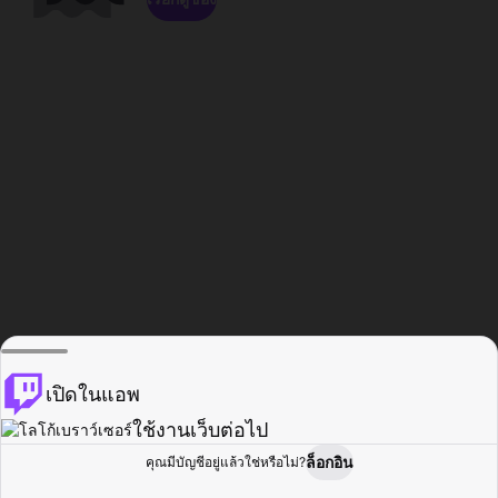
เปิดในแอพ
ใช้งานเว็บต่อไป
ล็อกอิน
คุณมีบัญชีอยู่แล้วใช่หรือไม่?
หน้าแรก
เรียกดู
กิจกรรม
โปรไฟล์