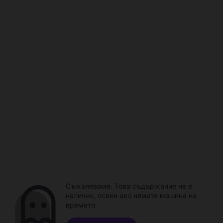
Съжаляваме. Това съдържание не е
налично, освен ако нямате машина на
времето.