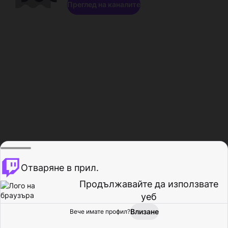
Преглед на каналите
Отваряне в прил.
Продължавайте да използвате
уеб
Влизане
Вече имате профил?
Начало
Преглед
Активност
Профил