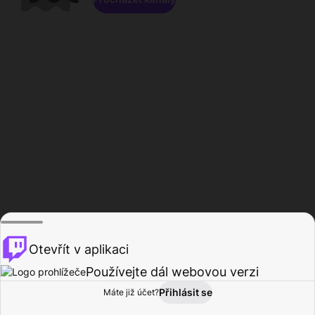
Otevřít v aplikaci
Používejte dál webovou verzi
Přihlásit se
Máte již účet?
Domů
Procházet
Aktivita
Profil