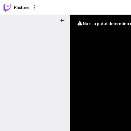
⌥
P
Răsfoire
Nu s-a putut determina c