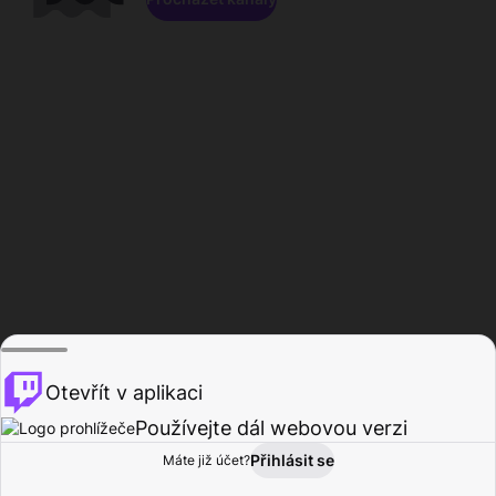
Otevřít v aplikaci
Používejte dál webovou verzi
Přihlásit se
Máte již účet?
Domů
Procházet
Aktivita
Profil