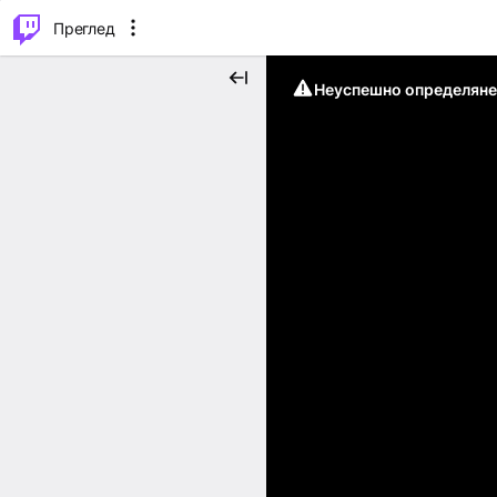
м...
⌥
P
Преглед
Неуспешно определяне