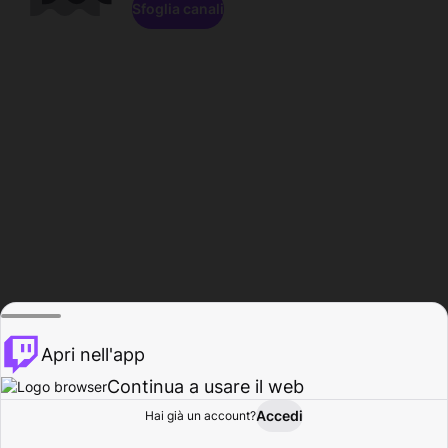
Sfoglia canali
Apri nell'app
Continua a usare il web
Accedi
Hai già un account?
Base
Sfoglia
Attività
Profilo