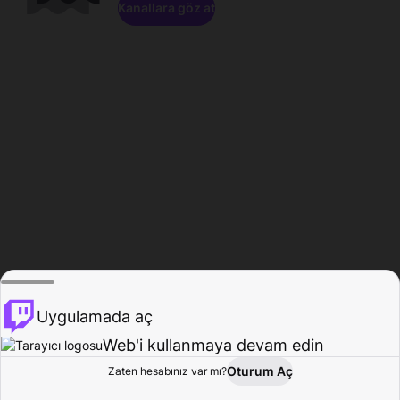
Kanallara göz at
Uygulamada aç
Web'i kullanmaya devam edin
Oturum Aç
Zaten hesabınız var mı?
Ana Sayfa
Gözat
Aktivite
Profil