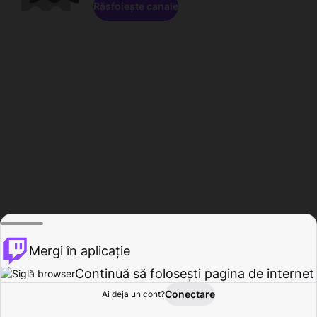
Răsfoiește canale
Mergi în aplicație
Continuă să folosești pagina de internet
Conectare
Ai deja un cont?
Acasă
Răsfoire
Activitate
Profil