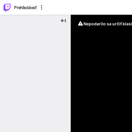
..
⌥
P
Prehľadávať
Nepodarilo sa určiť klas