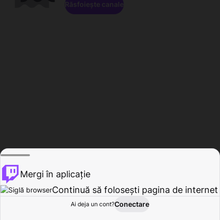
Răsfoiește canale
Mergi în aplicație
Continuă să folosești pagina de internet
Conectare
Ai deja un cont?
Acasă
Răsfoire
Activitate
Profil