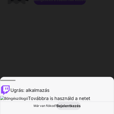
Ugrás: alkalmazás
Továbbra is használd a netet
Bejelentkezés
Már van fiókod?
Főoldal
Böngészés
Tevékenység
Profil