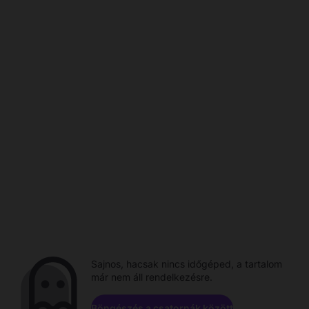
Sajnos, hacsak nincs időgéped, a tartalom
már nem áll rendelkezésre.
Böngészés a csatornák között