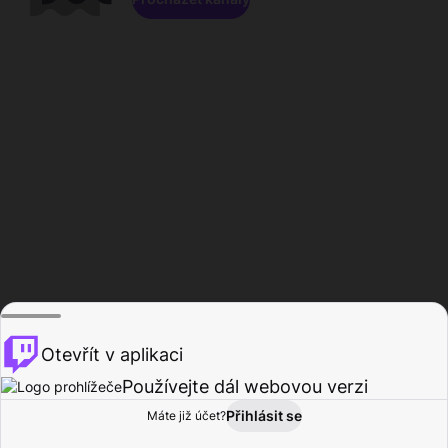
Otevřít v aplikaci
Používejte dál webovou verzi
Přihlásit se
Máte již účet?
Domů
Procházet
Aktivita
Profil