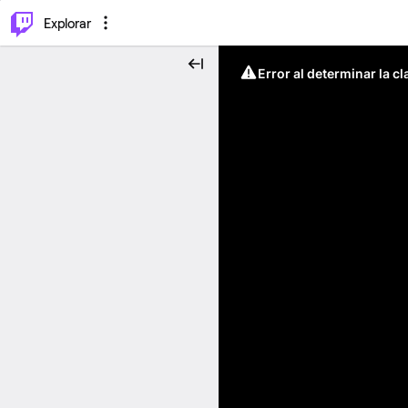
⌥
P
Explorar
Error al determinar la c