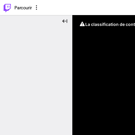
⌥
P
Parcourir
La classification de con