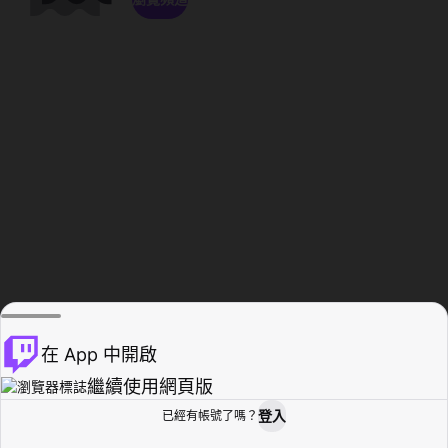
在 App 中開啟
繼續使用網頁版
登入
已經有帳號了嗎？
創作者基地
瀏覽
活動紀錄
個人檔案