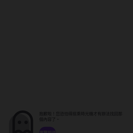
抱歉啦！您恐怕得搭乘時光機才有辦法找回那
個內容了。
瀏覽頻道