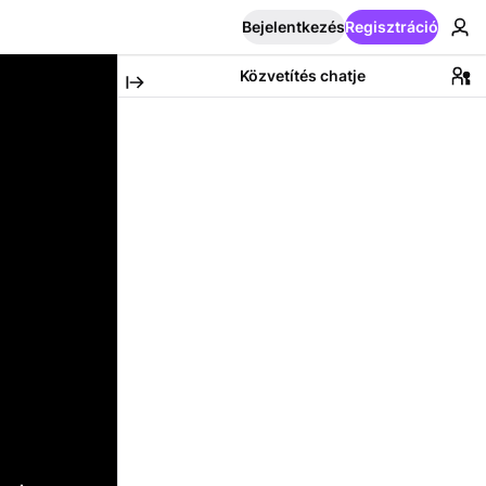
Bejelentkezés
Regisztráció
Közvetítés chatje