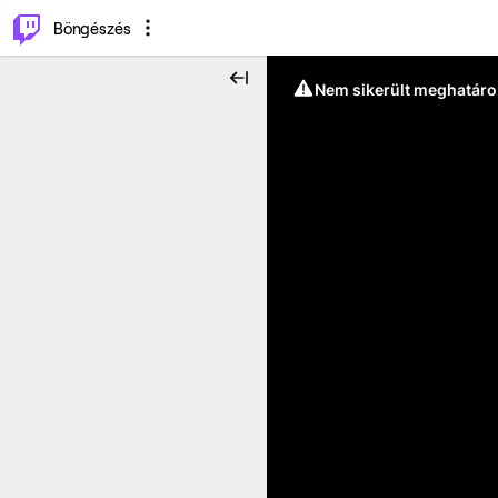
⌥
P
Böngészés
Nem sikerült meghatáro