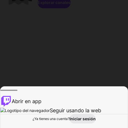
Explorar canales
Abrir en app
Seguir usando la web
Iniciar sesión
Página del
¿Ya tienes una cuenta?
Explorar
Actividad
Perfil
Creador