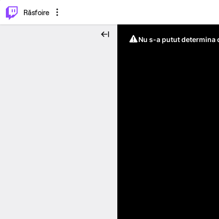
⌥
P
Răsfoire
Nu s-a putut determina c