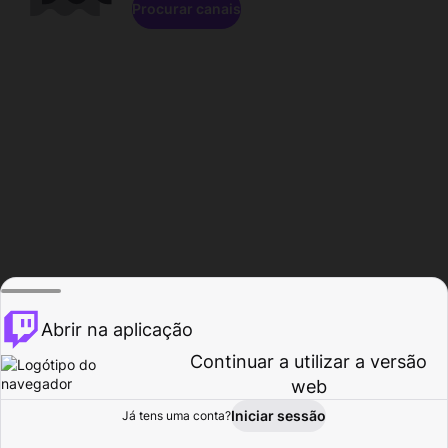
Procurar canais
Abrir na aplicação
Continuar a utilizar a versão
web
Iniciar sessão
Já tens uma conta?
Página inicial
Procurar
Atividade
Perfil