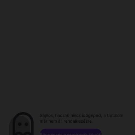
Sajnos, hacsak nincs időgéped, a tartalom
már nem áll rendelkezésre.
Böngészés a csatornák között