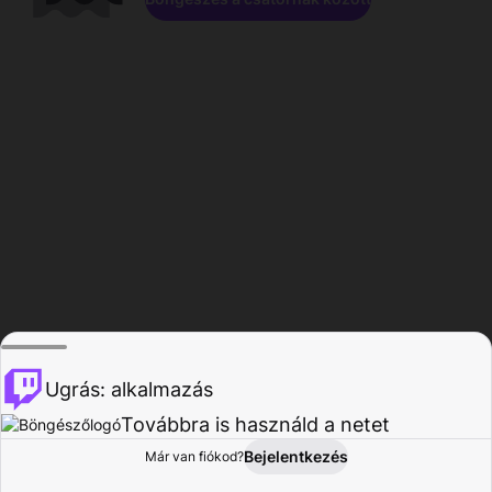
Ugrás: alkalmazás
Továbbra is használd a netet
Bejelentkezés
Már van fiókod?
Főoldal
Böngészés
Tevékenység
Profil