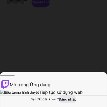
Duyệt kênh
Mở trong Ứng dụng
Tiếp tục sử dụng web
Đăng nhập
Bạn đã có tài khoản?
Trang chủ
Duyệt
Hoạt động
Hồ sơ