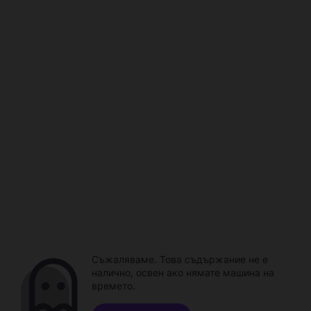
Съжаляваме. Това съдържание не е
налично, освен ако нямате машина на
времето.