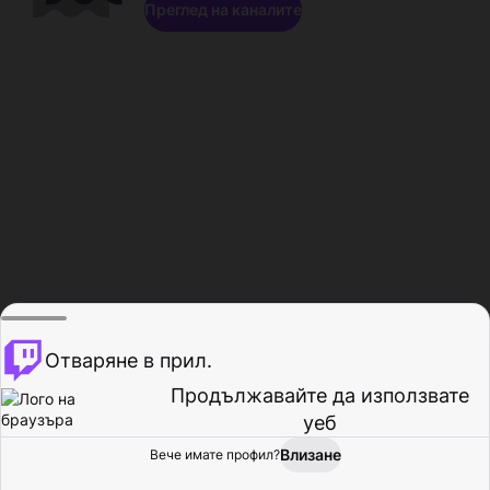
Преглед на каналите
Отваряне в прил.
Продължавайте да използвате
уеб
Влизане
Вече имате профил?
Начало
Преглед
Активност
Профил