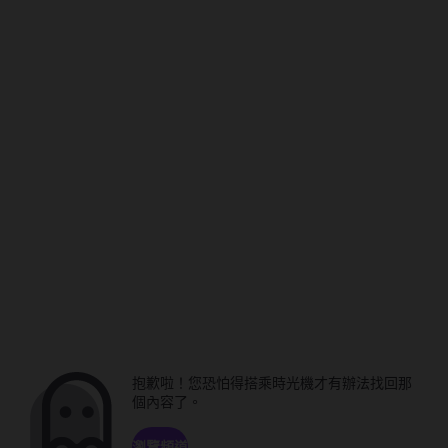
抱歉啦！您恐怕得搭乘時光機才有辦法找回那
個內容了。
瀏覽頻道