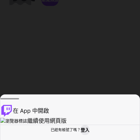
在 App 中開啟
繼續使用網頁版
登入
已經有帳號了嗎？
創作者基地
瀏覽
活動紀錄
個人檔案